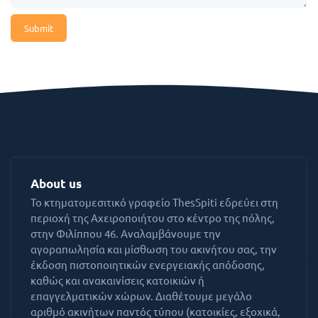
Submit
About us
Το κτηματομεσιτικό γραφείο ThesSpiti εδρεύει στη
περιοχή της Αχειροποιήτου στο κέντρο της πόλης,
στην Φιλίππου 46. Αναλαμβάνουμε την
αγοραπωλησία και μίσθωση του ακινήτου σας, την
έκδοση πιστοποιητικών ενεργειακής απόδοσης,
καθώς και ανακαινίσεις κατοικιών ή
επαγγελματικών χώρων. Διαθέτουμε μεγάλο
αριθμό ακινήτων παντός τύπου (κατοικίες, εξοχικά,